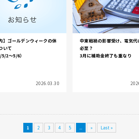
内】ゴールデンウィークの休
中東戦禍の影響受け、電気代
ついて
必至？
/5/2～5/6）
3月に補助金終了も重なり
2026.03.30
202
1
2
3
4
5
...
»
Last »