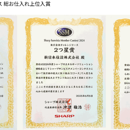
ス 総お仕入れ上位入賞