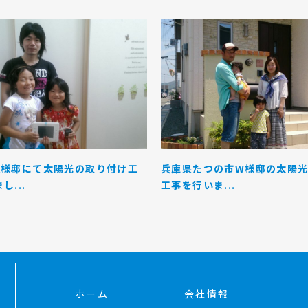
K様邸にて太陽光の取り付け工
兵庫県たつの市W様邸の太陽
し...
工事を行いま...
ホーム
会社情報