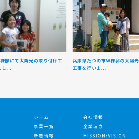
K様邸にて太陽光の取り付け工
兵庫県たつの市W様邸の太陽
し...
工事を行いま...
ホーム
会社情報
事業一覧
企業理念
新着情報
MISSION/VISION