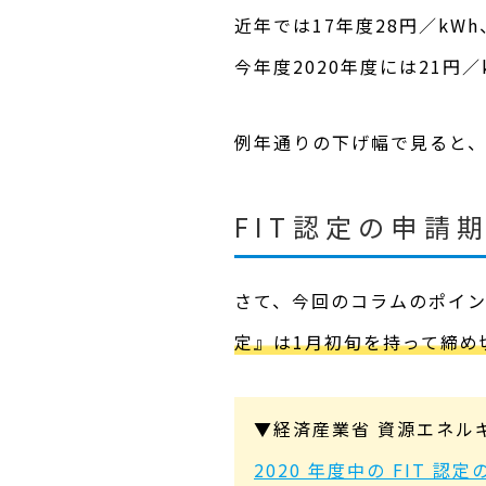
近年では17年度28円／kWh
今年度2020年度には21円
例年通りの下げ幅で見ると、
FIT認定の申請
さて、今回のコラムのポイン
定』は1月初旬を持って締め
▼
経済産業省
資源エネル
2020 年度中の FIT