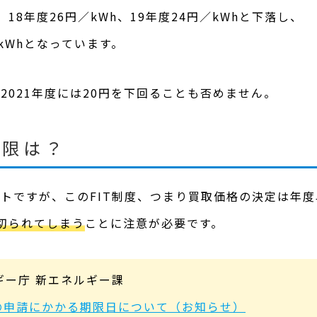
、18年度26円／kWh、19年度24円／kWhと下落し、
／kWhとなっています。
2021年度には20円を下回ることも否めません。
期限は？
トですが、このFIT制度、つまり買取価格の決定は年
切られてしまう
ことに注意が必要です。
ギー庁 新エネルギー課
 認定の申請にかかる期限日について（お知らせ）