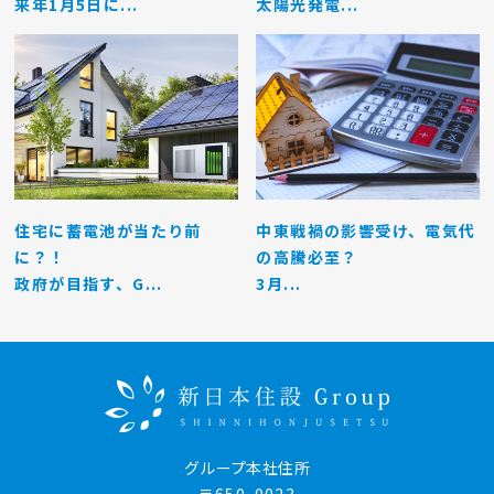
来年1月5日に...
太陽光発電...
住宅に蓄電池が当たり前
中東戦禍の影響受け、電気代
に？！
の高騰必至？
政府が目指す、G...
3月...
グループ本社住所