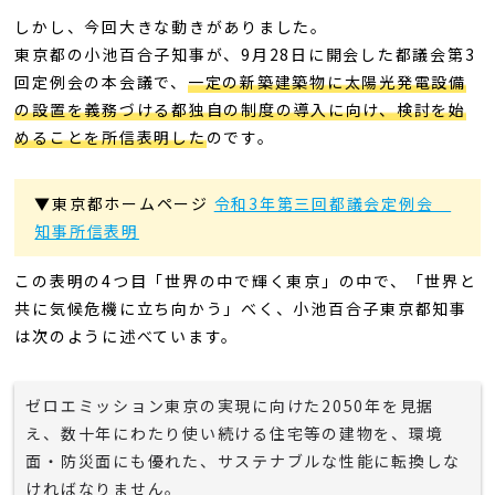
しかし、今回大きな動きがありました。
東京都の小池百合子知事が、9月28日に開会した都議会第3
回定例会の本会議で、
一定の新築建築物に太陽光発電設備
の設置を義務づける都独自の制度の導入に向け、検討を始
めることを所信表明した
のです。
▼東京都ホームページ
令和3年第三回都議会定例会
知事所信表明
この表明の4つ目「世界の中で輝く東京」の中で、「世界と
共に気候危機に立ち向かう」べく、小池百合子東京都知事
は次のように述べています。
ゼロエミッション東京の実現に向けた2050年を見据
え、数十年にわたり使い続ける住宅等の建物を、環境
面・防災面にも優れた、サステナブルな性能に転換しな
ければなりません。