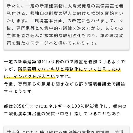
新たに、一定の新築建築物に太陽光発電の設備設置を義
務付ける、都独自の制度の導入に向けた検討を開始をい
たします。「環境基本計画」の改定に合わせまして、今
後、専門家等との集中的な議論を進めながら、あらゆる
主体を巻き込んだ抜本的な取組強化も図り、都の環境政
策を新たなステージへと導いてまいります。
一定の新築建築物という枠の中で設置を義務づけるようで
すが、
所信表明でハッキリと義務化について公言したの
は、インパクトが大きい
ですね。
今後、専門家らの意見を聞きながら都の環境審議会で議論
するようです。
都は2050年までにエネルギーを100％脱炭素化し、都内の
二酸化炭素排出量の実質ゼロを目指していることもあり
数十年にわたり使い続ける住宅等の建物を環境面、防災