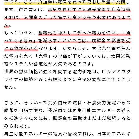
ており、さらに負担額は電気を買って使用した量に比例
し
ます。逆に言えば、
電気を買わずに太陽光発電で自家消費
すれば、賦課金の乗った電気料金を支払う必要はありませ
ん
。
もっというと、
蓄電池も導入して余った電力を使い、「買
ってくる電気」を減らすことができば、賦課金の影響を受
ける値が小さく
なります。だからこそ、太陽光発電が生ん
だ電力を売る「売電」の単価が下がっていても、太陽光発
電システムや蓄電池が人気であるのです。
世界の燃料価格と強く相関する電力価格は、ロシアとウク
ライナの情勢をみても解るように今後の変動は予測できま
せん。
さらに、そういった海外由来の燃料・石炭火力発電からの
脱却を目指す限り、我が国では再生可能エネルギーの導入
を推進するためにも、賦課金の高騰はまだまだ継続すると
みられます。
再生可能エネルギーの電気が普及すれば、日本のエネルギ