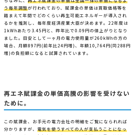
ちなみに、
再エネ賦課金の単価は全国一律の単価になるよ
う毎年調整
が行われており、賦課金の単価は買取価格等を
踏まえて年間でどのくらい再生可能エネルギーが導入され
るかを推測し、毎年度経済産業大臣が決めます。22年度は
1kWhあたり3.45円と、昨年比で0.09円の値上がりとなり
ました。目安として一ヶ月の電力使用量が260kWhの方の
場合、月額897円(前年比24円増)、年額10,764円(同288円
増)の負担額になると試算されています。
再エネ賦課金の単価高騰の影響を受けない
ために。
この賦課金、お手元の電力会社の明細をご覧になられれば
分かりますが、
電気を使うすべての人が支払うことになっ