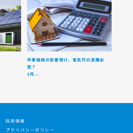
！
中東戦禍の影響受け、電気代の高騰必
至？
3月...
採用情報
プライバシーポリシー