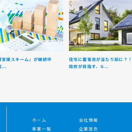
資支援スキーム』が継続中
住宅に蓄電池が当たり前に？
..
政府が目指す、G...
ホーム
会社情報
事業一覧
企業理念