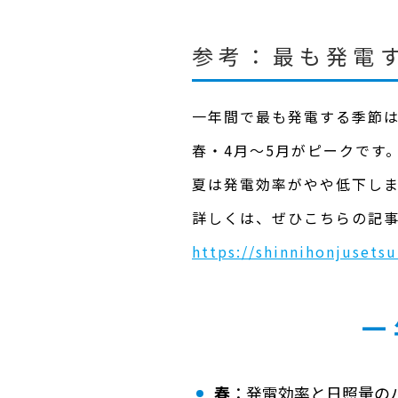
参考：最も発電
一年間で最も発電する季節
春・4月〜5月がピークです
夏は発電効率がやや低下し
詳しくは、ぜひこちらの記
​​https://shinnihonjuset
一
春
：発電効率と日照量の