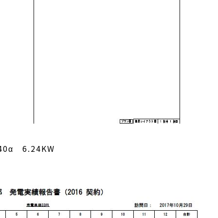
α 6.24KW